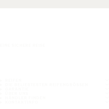
EINE SICHERE REISE
REIFEN
DIE BELIEBTESTEN REIFENGRÖSSEN
GARANTIE
ÜBER UNS
HÄNDLER FINDEN
KONTAKTINFO