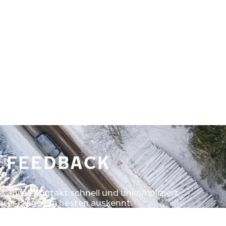
 FEEDBACK
s, Ihren Kontakt schnell und unkompliziert
 Ihrer Frage am besten auskennt.