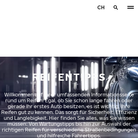
Zum Hauptinhalt springen
CH
Startseite
REIFENTIPPS
Willkommen auf Ihrer umfassenden Informationsseite
rund um Reifen! Egal, ob Sie schon lange fahren oder
gerade Ihr erstes Auto besitzen, es ist wichtig, Ihre
Reifen gut zu kennen. Das sorgt für Sicherheit, Effizienz
und Langlebigkeit. Hier finden Sie alles, was Sie wissen
müssen: Von Wartungstipps bis hin zur Auswahl der
richtigen Reifen für verschiedene Straßenbedingungen
und hilfreiche Fahrertipps.