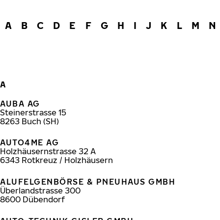
A
B
C
D
E
F
G
H
I
J
K
L
M
N
A
AUBA AG
Steinerstrasse 15
8263
Buch (SH)
AUTO4ME AG
Holzhäusernstrasse 32 A
6343
Rotkreuz / Holzhäusern
ALUFELGENBÖRSE & PNEUHAUS GMBH
Überlandstrasse 300
8600
Dübendorf