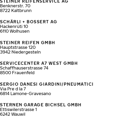
STEINER REIFENSERVICE AG
Benknerstr. 70
8722
Kaltbrunn
SCHÄRLI + BOSSERT AG
Hackenrüti 10
6110
Wolhusen
STEINER REIFEN GMBH
Hauptstrasse 120
3942
Niedergesteln
SERVICECENTER A7 WEST GMBH
Schaffhauserstrasse 74
8500
Frauenfeld
SERGIO DANESI GIARDINI/PNEUMATICI
Via Pre d la 7
6814
Lamone-Gravesano
STERNEN GARAGE BICHSEL GMBH
Ettiswilerstrasse 1
6242
Wauwil