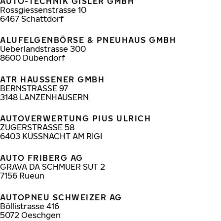
AUTO-TECHNIK GISLER GMBH
Rossgiessenstrasse 10
6467
Schattdorf
ALUFELGENBÖRSE & PNEUHAUS GMBH
Ueberlandstrasse 300
8600
Dübendorf
ATR HAUSSENER GMBH
BERNSTRASSE 97
3148
LANZENHÄUSERN
AUTOVERWERTUNG PIUS ULRICH
ZUGERSTRASSE 58
6403
KÜSSNACHT AM RIGI
AUTO FRIBERG AG
GRAVA DA SCHMUER SUT 2
7156
Rueun
AUTOPNEU SCHWEIZER AG
Böllistrasse 416
5072
Oeschgen