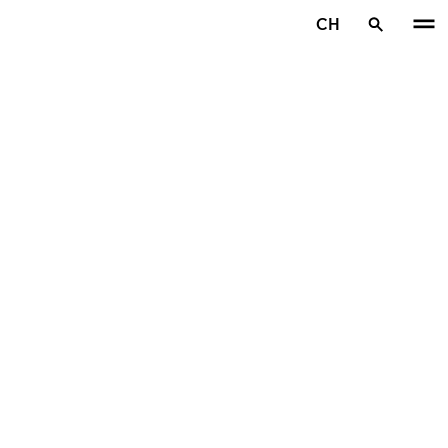
Zum Hauptinhalt springen
CH
Startseite