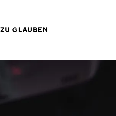
 ZU GLAUBEN
PRODUKT­
BEURTEILUNGEN
INSGESAMT
20071
4.5