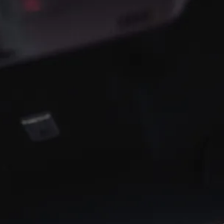
PRODUKT­
BEURTEILUNGEN
INSGESAMT
20068
4.5