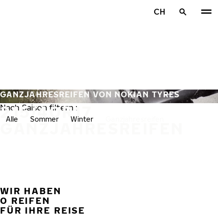
Zum Hauptinhalt springen
CH
Startseite
GANZJAHRESREIFEN VON NOKIAN TYRES
215/40R17
Nach Saison filtern :
Alle
Sommer
Winter
Ganzjahresreifen
GANZJAHRESREIFEN
WIR HABEN
VORH
W
0 REIFEN
FÜR IHRE REISE