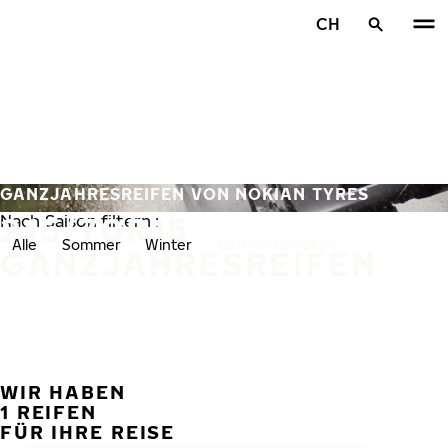
Zum Hauptinhalt springen
CH
Startseite
GANZJAHRESREIFEN VON NOKIAN TYRES
215/70R15
Nach Saison filtern :
Alle
Sommer
Winter
Ganzjahresreifen
GANZJAHRESREIFEN
WIR HABEN
VORH
W
1 REIFEN
FÜR IHRE REISE