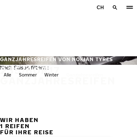
Zum Hauptinhalt springen
CH
Startseite
GANZJAHRESREIFEN VON NOKIAN TYRES
235/60R17
Nach Saison filtern :
Alle
Sommer
Winter
Ganzjahresreifen
GANZJAHRESREIFEN
WIR HABEN
VORH
W
1 REIFEN
FÜR IHRE REISE