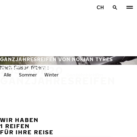
Zum Hauptinhalt springen
CH
Startseite
GANZJAHRESREIFEN VON NOKIAN TYRES
255/40R20
Nach Saison filtern :
Alle
Sommer
Winter
Ganzjahresreifen
GANZJAHRESREIFEN
WIR HABEN
VORH
W
1 REIFEN
FÜR IHRE REISE