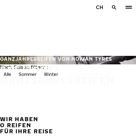
Zum Hauptinhalt springen
CH
Startseite
GANZJAHRESREIFEN VON NOKIAN TYRES
265/70R17
Nach Saison filtern :
Alle
Sommer
Winter
Ganzjahresreifen
GANZJAHRESREIFEN
WIR HABEN
VORH
W
0 REIFEN
FÜR IHRE REISE