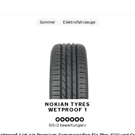
Sommer
Elektrofahrzeuge
NOKIAN TYRES
WETPROOF 1
Gesamtbewertung
5/5 (3 bewertungen)
Wetproof 1 ist ein Premium-Sommerreifen für Pkw, SUV und C