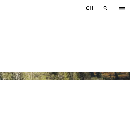
CH
VOR
W