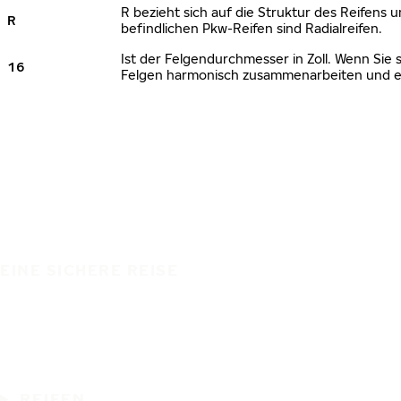
R bezieht sich auf die Struktur des Reifens u
R
befindlichen Pkw-Reifen sind Radialreifen.
Ist der Felgendurchmesser in Zoll. Wenn Sie 
16
Felgen harmonisch zusammenarbeiten und ei
EINE SICHERE REISE
REIFEN