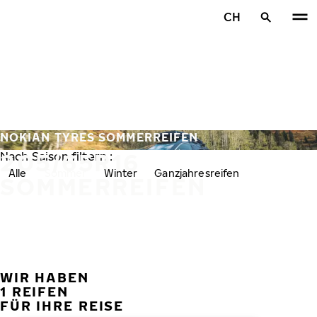
Zum Hauptinhalt springen
CH
Startseite
NOKIAN TYRES SOMMERREIFEN
205/65R16
Nach Saison filtern :
Alle
Sommer
Winter
Ganzjahresreifen
SOMMERREIFEN
WIR HABEN
VORH
W
1 REIFEN
FÜR IHRE REISE