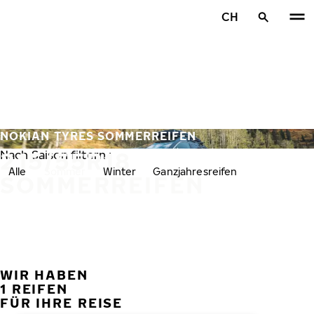
Zum Hauptinhalt springen
CH
Startseite
NOKIAN TYRES SOMMERREIFEN
215/55R18
Nach Saison filtern :
Alle
Sommer
Winter
Ganzjahresreifen
SOMMERREIFEN
WIR HABEN
VORH
W
1 REIFEN
FÜR IHRE REISE