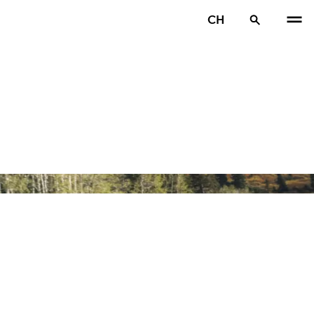
CH
VOR
W