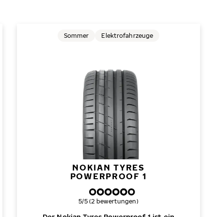
Sommer
Elektrofahrzeuge
NOKIAN TYRES
POWERPROOF 1
Gesamtbewertung
5/5 (2 bewertungen)
Der Nokian Tyres Powerproof 1 ist ein