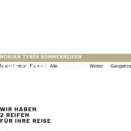
Zum Hauptinhalt springen
Startseite
NOKIAN TYRES SOMMERREIFEN
255/40R18 SOMMERREI
Nach Saison filtern :
Alle
Sommer
Winter
Ganzjahre
WIR HABEN
2 REIFEN
FÜR IHRE REISE