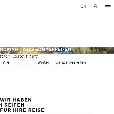
Zum Hauptinhalt springen
CH
Startseite
NOKIAN TYRES SOMMERREIFEN
275/35R19
Nach Saison filtern :
Alle
Sommer
Winter
Ganzjahresreifen
SOMMERREIFEN
WIR HABEN
VORH
W
1 REIFEN
FÜR IHRE REISE