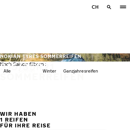
Zum Hauptinhalt springen
CH
Startseite
NOKIAN TYRES SOMMERREIFEN
315/35R21
Nach Saison filtern :
Alle
Sommer
Winter
Ganzjahresreifen
SOMMERREIFEN
WIR HABEN
VORH
W
1 REIFEN
FÜR IHRE REISE