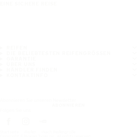
EINE SICHERE REISE
REIFEN
DIE BELIEBTESTEN REIFENGRÖSSEN
GARANTIE
ÜBER UNS
HÄNDLER FINDEN
KONTAKTINFO
Abonnieren Sie unseren Newsletter
ABONNIEREN
Folgen Sie uns
Startseite
Reifen
Nach Reifengröße
Copyright © Nokian Tyres plc. All rights reserved.