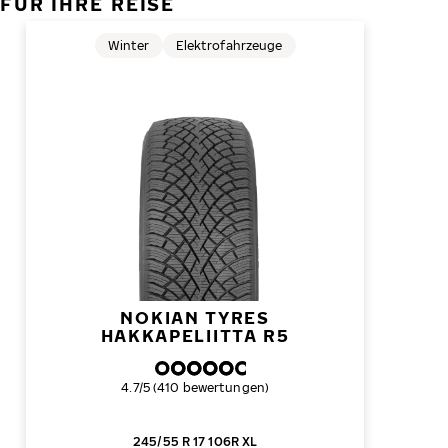
FÜR IHRE REISE
Winter
Elektrofahrzeuge
NOKIAN TYRES
HAKKAPELIITTA R5
Gesamtbewertung
4.7/5 (410 bewertungen)
245/55 R 17 106R XL