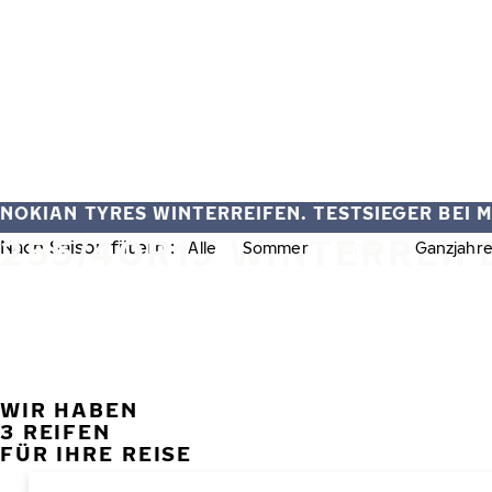
Zum Hauptinhalt springen
Startseite
NOKIAN TYRES WINTERREIFEN. TESTSIEGER BEI 
255/40R19 WINTERREIF
Nach Saison filtern :
Alle
Sommer
Winter
Ganzjahre
WIR HABEN
3 REIFEN
FÜR IHRE REISE