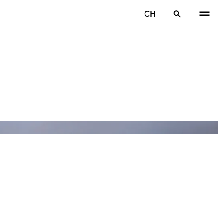
CH
VOR
W