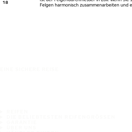
18
Felgen harmonisch zusammenarbeiten und ei
EINE SICHERE REISE
REIFEN
DIE BELIEBTESTEN REIFENGRÖSSEN
GARANTIE
ÜBER UNS