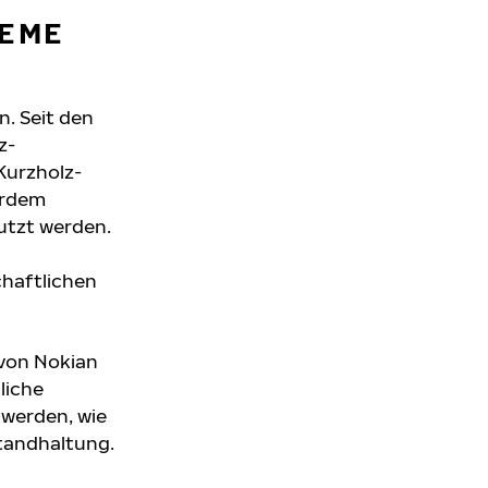
REME
n. Seit den
z-
Kurzholz-
erdem
nutzt werden.
chaftlichen
 von Nokian
liche
 werden, wie
tandhaltung.