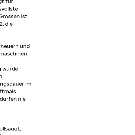
gt für
vollste
Grössen ist
2, die
erneuern und
tmaschinen
g wurde
n
ungsdauer im
ftmals
dürfen nie
llsaugt,