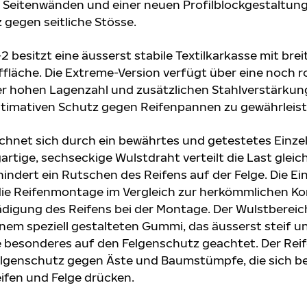
 Seitenwänden und einer neuen Profilblockgestaltung 
 gegen seitliche Stösse.
 besitzt eine äusserst stabile Textilkarkasse mit brei
ffläche. Die Extreme-Version verfügt über eine noch 
er hohen Lagenzahl und zusätzlichen Stahlverstärkun
ultimativen Schutz gegen Reifenpannen zu gewährleist
chnet sich durch ein bewährtes und getestetes Einze
artige, sechseckige Wulstdraht verteilt die Last glei
indert ein Rutschen des Reifens auf der Felge. Die Ei
die Reifenmontage im Vergleich zur herkömmlichen Ko
ädigung des Reifens bei der Montage. Der Wulstbereic
em speziell gestalteten Gummi, das äusserst steif und
e besonderes auf den Felgenschutz geachtet. Der Rei
Felgenschutz gegen Äste und Baumstümpfe, die sich b
ifen und Felge drücken.