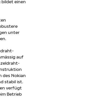
bildet einen
ten
robustere
gen unter
en.
ldraht-
chmässig auf
nzeldraht-
nstruktion
h des Nokian
 stabil ist.
fen verfügt
eim Betrieb