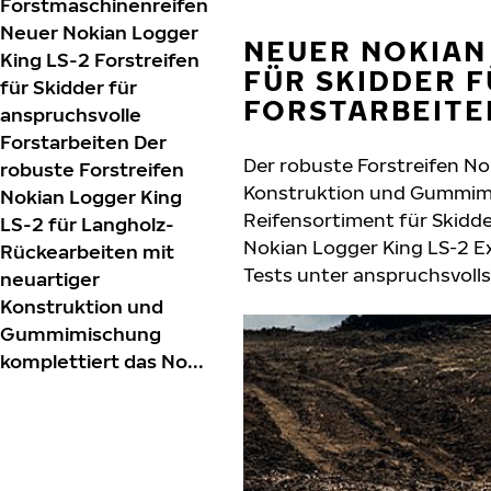
Forstmaschinenreifen
Neuer Nokian Logger
NEUER NOKIAN
King LS-2 Forstreifen
FÜR SKIDDER 
für Skidder für
FORSTARBEITE
anspruchsvolle
Forstarbeiten Der
Der robuste Forstreifen No
robuste Forstreifen
Konstruktion und Gummimi
Nokian Logger King
Reifensortiment für Skidde
LS-2 für Langholz-
Nokian Logger King LS-2 Ex
Rückearbeiten mit
Tests unter anspruchsvoll
neuartiger
Konstruktion und
Gummimischung
komplettiert das No...