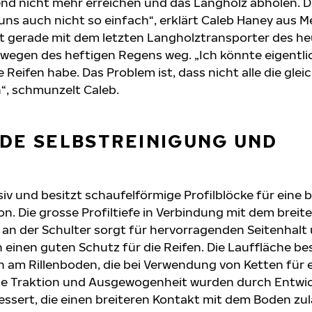
end nicht mehr erreichen und das Langholz abholen. D
uns auch nicht so einfach“, erklärt Caleb Haney aus Me
hrt gerade mit dem letzten Langholztransporter des h
wegen des heftigen Regens weg. „Ich könnte eigentli
 Reifen habe. Das Problem ist, dass nicht alle die glei
“, schmunzelt Caleb.
DE SELBSTREINIGUNG UND
ssiv und besitzt schaufelförmige Profilblöcke für eine
on. Die grosse Profiltiefe in Verbindung mit dem breit
 an der Schulter sorgt für hervorragenden Seitenhalt 
einen guten Schutz für die Reifen. Die Lauffläche bes
n am Rillenboden, die bei Verwendung von Ketten für 
ie Traktion und Ausgewogenheit wurden durch Entwic
ssert, die einen breiteren Kontakt mit dem Boden zul