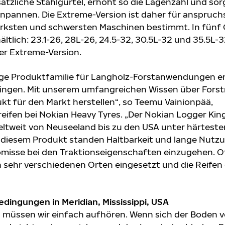
tzliche Stahlgürtel, erhöht so die Lagenzahl und sor
npannen. Die Extreme-Version ist daher für anspruchs
tärksten und schwersten Maschinen bestimmt. In fünf 
ltlich: 23.1-26, 28L-26, 24.5-32, 30.5L-32 und 35.5L-3
er Extreme-Version.
rige Produktfamilie für Langholz-Forstanwendungen 
ringen. Mit unserem umfangreichen Wissen über Fors
ukt für den Markt herstellen“, so Teemu Vainionpää,
eifen bei Nokian Heavy Tyres. „Der Nokian Logger Kin
weltweit von Neuseeland bis zu den USA unter härteste
 diesem Produkt standen Haltbarkeit und lange Nutz
misse bei den Traktionseigenschaften einzugehen. O
 sehr verschiedenen Orten eingesetzt und die Reifen 
dingungen in Meridian, Mississippi, USA
 müssen wir einfach aufhören. Wenn sich der Boden vo