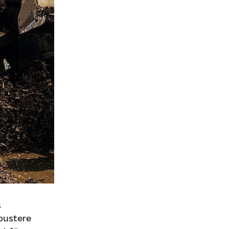
s
obustere