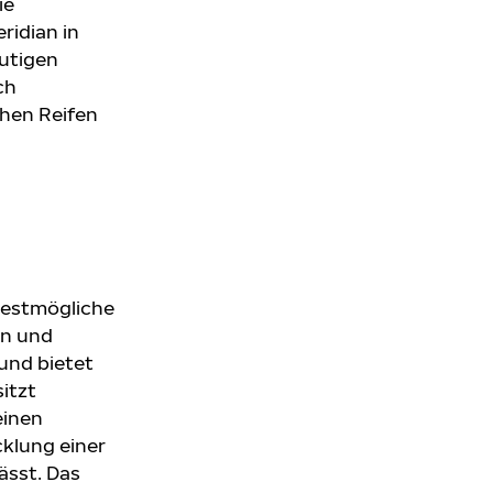
ie
ridian in
eutigen
ch
chen Reifen
 bestmögliche
en und
und bietet
itzt
einen
klung einer
ässt. Das