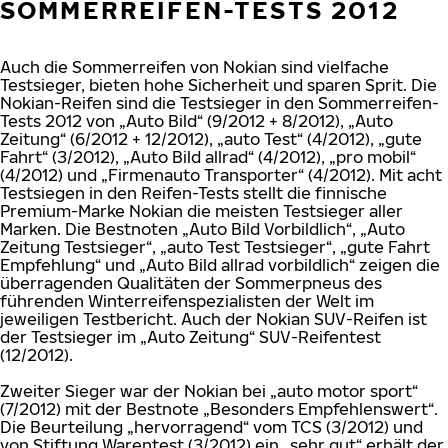
SOMMERREIFEN-TESTS 2012
Auch die Sommerreifen von Nokian sind vielfache
Testsieger, bieten hohe Sicherheit und sparen Sprit. Die
Nokian-Reifen sind die Testsieger in den Sommerreifen-
Tests 2012 von „Auto Bild“ (9/2012 + 8/2012), „Auto
Zeitung“ (6/2012 + 12/2012), „auto Test“ (4/2012), „gute
Fahrt“ (3/2012), „Auto Bild allrad“ (4/2012), „pro mobil“
(4/2012) und „Firmenauto Transporter“ (4/2012). Mit acht
Testsiegen in den Reifen-Tests stellt die finnische
Premium-Marke Nokian die meisten Testsieger aller
Marken. Die Bestnoten „Auto Bild Vorbildlich“, „Auto
Zeitung Testsieger“, „auto Test Testsieger“, „gute Fahrt
Empfehlung“ und „Auto Bild allrad vorbildlich“ zeigen die
überragenden Qualitäten der Sommerpneus des
führenden Winterreifenspezialisten der Welt im
jeweiligen Testbericht. Auch der Nokian SUV-Reifen ist
der Testsieger im „Auto Zeitung“ SUV-Reifentest
(12/2012).
Zweiter Sieger war der Nokian bei „auto motor sport“
(7/2012) mit der Bestnote „Besonders Empfehlenswert“.
Die Beurteilung „hervorragend“ vom TCS (3/2012) und
von Stiftung Warentest (3/2012) ein „sehr gut“ erhält der