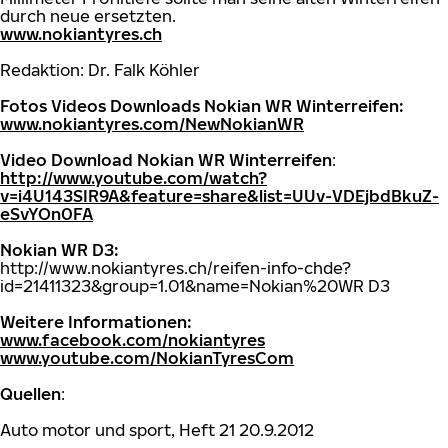
durch neue ersetzten.
www.nokiantyres.ch
Redaktion: Dr. Falk Köhler
Fotos Videos Downloads Nokian WR Winterreifen:
www.nokiantyres.com/NewNokianWR
Video Download Nokian WR Winterreifen
:
http://www.youtube.com/watch?
v=i4U143SIR9A&feature=share&list=UUv-VDEjbdBkuZ-
eSvYOn0FA
Nokian WR D3:
http://www.nokiantyres.ch/reifen-info-chde?
id=21411323&group=1.01&name=Nokian%20WR D3
Weitere Informationen:
www.facebook.com/nokiantyres
www.youtube.com/NokianTyresCom
Quellen
:
Auto motor und sport, Heft 21 20.9.2012