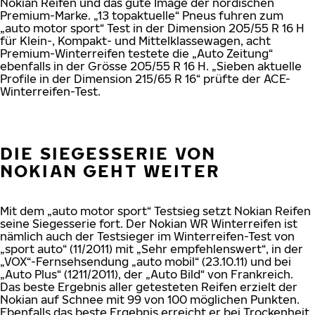
Nokian Reifen und das gute Image der nordischen
Premium-Marke. „13 topaktuelle“ Pneus fuhren zum
„auto motor sport“ Test in der Dimension 205/55 R 16 H
für Klein-, Kompakt- und Mittelklassewagen, acht
Premium-Winterreifen testete die „Auto Zeitung“
ebenfalls in der Grösse 205/55 R 16 H. „Sieben aktuelle
Profile in der Dimension 215/65 R 16“ prüfte der ACE-
Winterreifen-Test.
DIE SIEGESSERIE VON
NOKIAN GEHT WEITER
Mit dem „auto motor sport“ Testsieg setzt Nokian Reifen
seine Siegesserie fort. Der Nokian WR Winterreifen ist
nämlich auch der Testsieger im Winterreifen-Test von
„sport auto“ (11/2011) mit „Sehr empfehlenswert“, in der
„VOX“-Fernsehsendung „auto mobil“ (23.10.11) und bei
„Auto Plus“ (1211/2011), der „Auto Bild“ von Frankreich.
Das beste Ergebnis aller getesteten Reifen erzielt der
Nokian auf Schnee mit 99 von 100 möglichen Punkten.
Ebenfalls das beste Ergebnis erreicht er bei Trockenheit