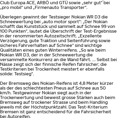
Club Europa ACE, ARBÖ und GTÜ sowie „sehr gut“ bei
„pro mobil“ und „Firmenauto Transporter“.
Überlegen gewinnt der Testsieger Nokian WR D3 die
Schneewertung bei „auto motor sport“: „Der Nokian
schafft das Kunststück und sammelt auf Schnee 99 von
100 Punkten“, lautet die Überschrift der Test-Ergebnisse
in der renommierten Autozeitschrift. „Exzellente
Verzögerung, gute Traktion und Seitenführung sowie
sicheres Fahrverhalten auf Schnee“ sind wichtige
Qualitäten eines guten Winterreifens. „So wie beim
Nokian WR D3, der in der Schneewertung die
versammelte Konkurrenz an die Wand fährt. … Selbst bei
Nässe zeigt sich der finnische Reifen fahrsicher; die
Testkriterien bei Trockenheit meistert er ebenfalls
solide: Testsieg“.
Der Bremsweg des Nokian-Reifens ist 4,8 Meter kürzer
als der des schlechtesten Pneus auf Schnee aus 50
km/h. Testgewinner Nokian siegt auch in der
Trockenwertung und beweist grosse Stärken auch beim
Bremsweg auf trockener Strasse und beim Handling
jeweils mit der Höchstpunktzahl. Das Test-Kriterium
Bremsen ist ganz entscheidend für die Fahrsicherheit
bei Autoreifen.