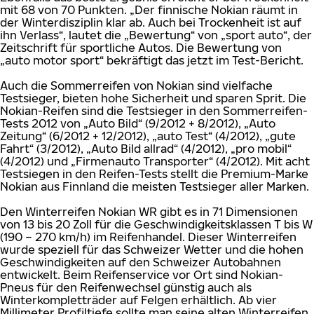
mit 68 von 70 Punkten. „Der finnische Nokian räumt in
der Winterdisziplin klar ab. Auch bei Trockenheit ist auf
ihn Verlass“, lautet die „Bewertung“ von „sport auto“, der
Zeitschrift für sportliche Autos. Die Bewertung von
„auto motor sport“ bekräftigt das jetzt im Test-Bericht.
Auch die Sommerreifen von Nokian sind vielfache
Testsieger, bieten hohe Sicherheit und sparen Sprit. Die
Nokian-Reifen sind die Testsieger in den Sommerreifen-
Tests 2012 von „Auto Bild“ (9/2012 + 8/2012), „Auto
Zeitung“ (6/2012 + 12/2012), „auto Test“ (4/2012), „gute
Fahrt“ (3/2012), „Auto Bild allrad“ (4/2012), „pro mobil“
(4/2012) und „Firmenauto Transporter“ (4/2012). Mit acht
Testsiegen in den Reifen-Tests stellt die Premium-Marke
Nokian aus Finnland die meisten Testsieger aller Marken.
Den Winterreifen Nokian WR gibt es in 71 Dimensionen
von 13 bis 20 Zoll für die Geschwindigkeitsklassen T bis W
(190 – 270 km/h) im Reifenhandel. Dieser Winterreifen
wurde speziell für das Schweizer Wetter und die hohen
Geschwindigkeiten auf den Schweizer Autobahnen
entwickelt. Beim Reifenservice vor Ort sind Nokian-
Pneus für den Reifenwechsel günstig auch als
Winterkompletträder auf Felgen erhältlich. Ab vier
Millimeter Profiltiefe sollte man seine alten Winterreifen