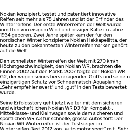
Nokian konzipiert, testet und patentiert innovative
Reifen seit mehr als 75 Jahren und ist der Erfinder des
Winterreifens. Der erste Winterreifen der Welt wurde
inmitten von eisigem Wind und bissiger Kälte im Jahre
1934 geboren. Zwei Jahre später kam der für den
nordischen Winter konzipierte Nokian Hakkapeliitta, der
heute zu den bekanntesten Winterreifenmarken gehört,
auf die Welt.
Den schnellsten Winterreifen der Welt mit 270 km/h
Höchstgeschwindigkeit, den Nokian WR, brachten die
Finnen 2002 auf den Markt. 2007 folgte der Nokian WR
G2, der wegen seines hervorragenden Griffs und seinem
einzigartigen Schutz vor Schneematsch-Aquaplaning
„Sehr empfehlenswert“ und „gut“ in den Tests bewertet
wurde.
Seine Erfolgsstory geht jetzt weiter mit dem sicheren
und wirtschaftlichen Nokian WR D3 für Kompakt-,
Mittelklasse- und Kleinwagen sowie dem sicheren und
sportlichen WR A3 für schnelle, grosse Autos fort: Der
Nokian WR Winterreifen ist der Testsieger im
Winterreifen-Test 2012 von „auto motor sport“ mit „Sehr