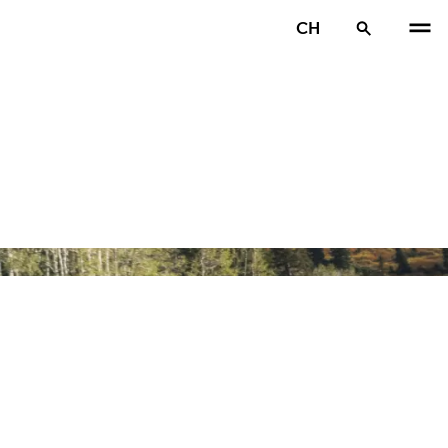
CH
VOR
W