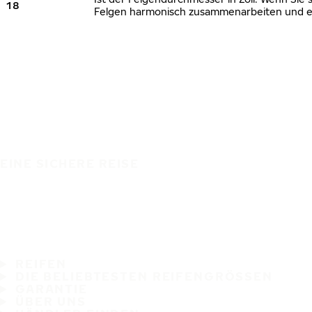
18
Felgen harmonisch zusammenarbeiten und ei
EINE SICHERE REISE
REIFEN
DIE BELIEBTESTEN REIFENGRÖSSEN
GARANTIE
ÜBER UNS