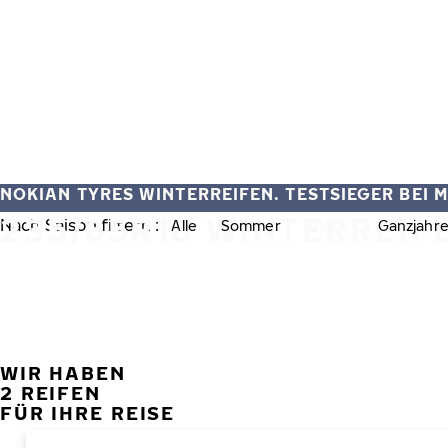
Zum Hauptinhalt springen
Startseite
NOKIAN TYRES WINTERREIFEN. TESTSIEGER BEI 
235/65R18 WINTERREIF
Nach Saison filtern :
Alle
Sommer
Winter
Ganzjahre
WIR HABEN
2 REIFEN
FÜR IHRE REISE